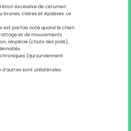
crétion excessive de cérumen
u brunes, claires et épaisses. Le
s est parfois noté quand le chien
de grattage et de mouvements
n, alopécie (chute des poils),
dématiés.
 chroniques (qui surviennent
e d’autres sont unilatérales.