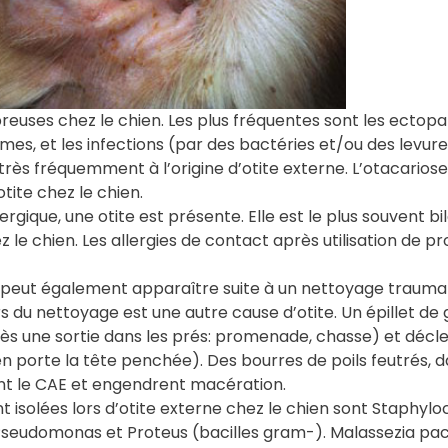
euses chez le chien. Les plus fréquentes sont les ectopara
mes, et les infections (par des bactéries et/ou des levure
rès fréquemment à l’origine d’otite externe. L’otacariose, 
tite chez le chien.
ique, une otite est présente. Elle est le plus souvent bilat
z le chien. Les allergies de contact après utilisation de p
e peut également apparaître suite à un nettoyage traumatis
rs du nettoyage est une autre cause d’otite. Un épillet de
près une sortie dans les prés: promenade, chasse) et décle
n porte la tête penchée). Des bourres de poils feutrés, d
ent le CAE et engendrent macération.
 isolées lors d’otite externe chez le chien sont Staphyl
seudomonas et Proteus (bacilles gram-). Malassezia pac