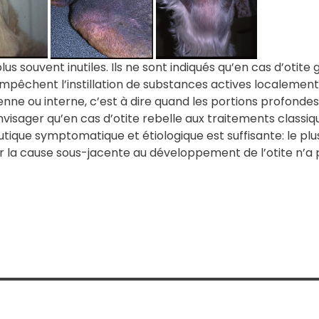
s souvent inutiles. Ils ne sont indiqués qu’en cas d’otite 
mpêchent l’instillation de substances actives localement.
ne ou interne, c’est à dire quand les portions profondes 
envisager qu’en cas d’otite rebelle aux traitements classi
peutique symptomatique et étiologique est suffisante: le plu
r la cause sous-jacente au développement de l’otite n’a p