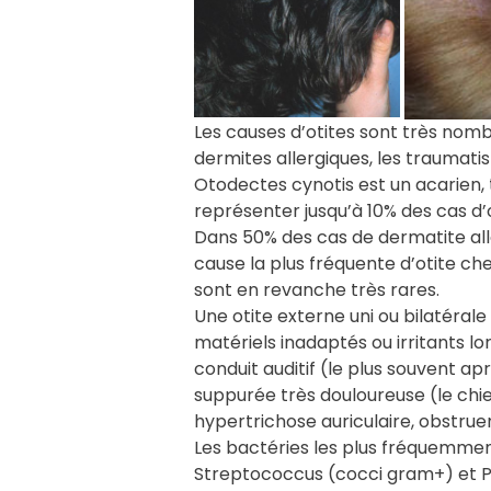
Les causes d’otites sont très nombr
dermites allergiques, les traumatis
Otodectes cynotis est un acarien, t
représenter jusqu’à 10% des cas d’o
Dans 50% des cas de dermatite allerg
cause la plus fréquente d’otite che
sont en revanche très rares.
Une otite externe uni ou bilatéral
matériels inadaptés ou irritants lo
conduit auditif (le plus souvent a
suppurée très douloureuse (le chie
hypertrichose auriculaire, obstru
Les bactéries les plus fréquemment
Streptococcus (cocci gram+) et P