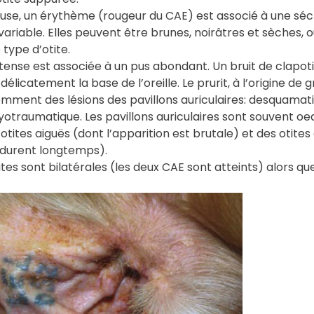
use, un érythème (rougeur du CAE) est associé à une sé
variable. Elles peuvent être brunes, noirâtres et sèches, o
type d’otite.
ntense est associée à un pus abondant. Un bruit de clapoti
délicatement la base de l’oreille. Le prurit, à l’origine 
ment des lésions des pavillons auriculaires: desquamatio
traumatique. Les pavillons auriculaires sont souvent oe
tites aiguës (dont l’apparition est brutale) et des otites
 durent longtemps).
tites sont bilatérales (les deux CAE sont atteints) alors qu