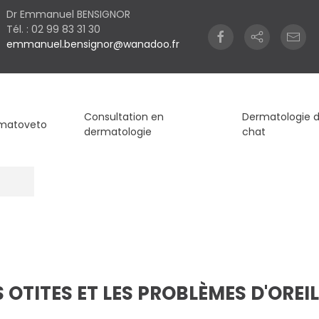
Dr Emmanuel BENSIGNOR
Tél. : 02 99 83 31 30
emmanuel.bensignor@wanadoo.fr
Consultation en
Dermatologie 
matoveto
dermatologie
chat
S OTITES ET LES PROBLÈMES D'OREIL