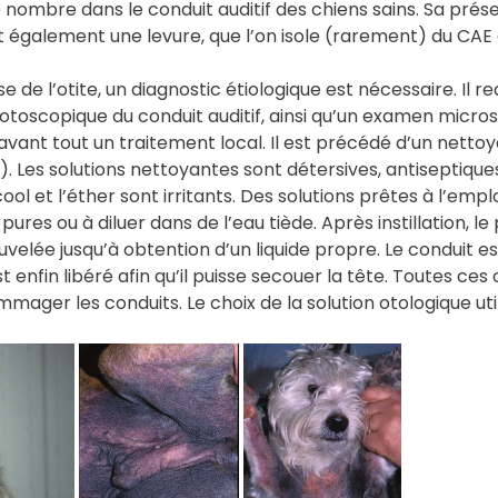
e nombre dans le conduit auditif des chiens sains. Sa pr
 également une levure, que l’on isole (rarement) du CAE 
use de l’otite, un diagnostic étiologique est nécessaire. Il r
oscopique du conduit auditif, ainsi qu’un examen micro
 avant tout un traitement local. Il est précédé d’un nett
). Les solutions nettoyantes sont détersives, antiseptique
ol et l’éther sont irritants. Des solutions prêtes à l’empl
 pures ou à diluer dans de l’eau tiède. Après instillation, l
uvelée jusqu’à obtention d’un liquide propre. Le conduit 
 enfin libéré afin qu’il puisse secouer la tête. Toutes ces
mager les conduits. Le choix de la solution otologique u