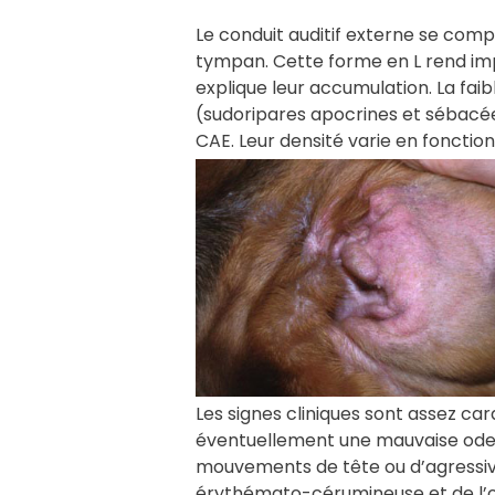
Le conduit auditif externe se compo
tympan. Cette forme en L rend imp
explique leur accumulation. La fai
(sudoripares apocrines et sébacée
CAE. Leur densité varie en fonction 
Les signes cliniques sont assez ca
éventuellement une mauvaise odeur
mouvements de tête ou d’agressivité
érythémato-cérumineuse et de l’o